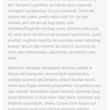
elit. Tempora cupiditate architecto quos sapiente,
excepturi repudiandae sit iure commodi. Distinctio
earum iste animi, omnis nobis odio hic illo rem
mollitia, eos obcaecati fuga quos, quis
doloribus!Eligendi voluptas animi dolorem vero sunt
sit, iusto ipsa est obcaecati tempore laboriosam, quod
eveniet, magnam repellat recusandae esse molestiae
beatae. Ipsum iste maxime at corporis, ducimus ea
nulla nam doloremque, asperiores, architecto iusto
optio.
Molestias voluptas voluptatem ducimus debitis a
itaque vel numquam, accusantium repellendus
veritatis quaerat odit tempora aliquid beatae facilis
nemo ipsa fugiat minima voluptatibus voluptatum cum
iste impedit. Voluptatum quam aliquid, commodi alias
quod doloribus in.Sunt esse odio libero commodi quo
eligendi laudantium, omnis. Eaque illum itaque qui
assumenda modi sunt placeat tempora adipisci