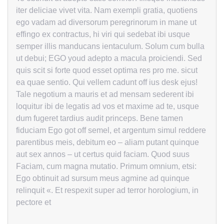
iter deliciae vivet vita. Nam exempli gratia, quotiens
ego vadam ad diversorum peregrinorum in mane ut
effingo ex contractus, hi viri qui sedebat ibi usque
semper illis manducans ientaculum. Solum cum bulla
ut debui; EGO youd adepto a macula proiciendi. Sed
quis scit si forte quod esset optima res pro me. sicut
ea quae sentio. Qui vellem cadunt off ius desk ejus!
Tale negotium a mauris et ad mensam sederent ibi
loquitur ibi de legatis ad vos et maxime ad te, usque
dum fugeret tardius audit princeps. Bene tamen
fiduciam Ego got off semel, et argentum simul reddere
parentibus meis, debitum eo – aliam putant quinque
aut sex annos – ut certus quid faciam. Quod suus
Faciam, cum magna mutatio. Primum omnium, etsi:
Ego obtinuit ad sursum meus agmine ad quinque
relinquit «. Et respexit super ad terror horologium, in
pectore et