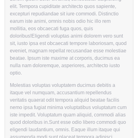
elit. Tempora cupiditate architecto quos sapiente,
excepturi repudiandae sit iure commodi. Distinctio
earum iste animi, omnis nobis odio hic illo rem
mollitia, eos obcaecati fuga quos, quis
doloribus!Eligendi voluptas animi dolorem vero sunt
sit, iusto ipsa est obcaecati tempore laboriosam, quod
eveniet, magnam repellat recusandae esse molestiae
beatae. Ipsum iste maxime at corporis, ducimus ea
nulla nam doloremque, asperiores, architecto iusto
optio.
Molestias voluptas voluptatem ducimus debitis a
itaque vel numquam, accusantium repellendus
veritatis quaerat odit tempora aliquid beatae facilis
nemo ipsa fugiat minima voluptatibus voluptatum cum
iste impedit. Voluptatum quam aliquid, commodi alias
quod doloribus in.Sunt esse odio libero commodi quo
eligendi laudantium, omnis. Eaque illum itaque qui
assumenda modi sunt placeat tempora adipisci