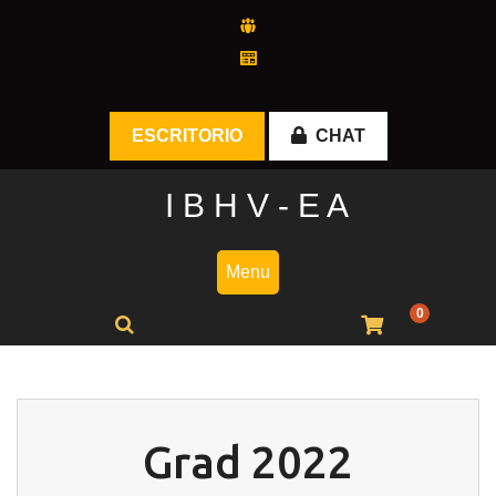
Skip
to
content
ESCRITORIO
CHAT
I B H V - E A
Menu
0
Grad 2022