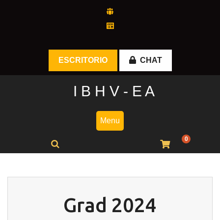
Skip
to
content
ESCRITORIO
CHAT
I B H V - E A
Menu
0
Grad 2024