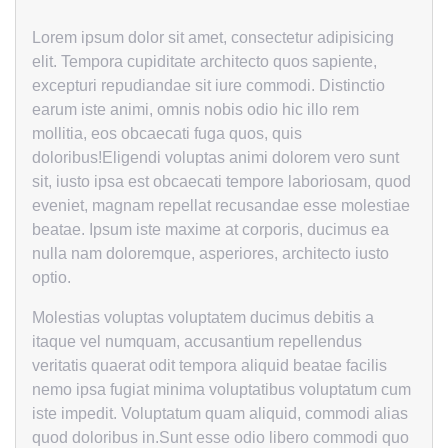
Lorem ipsum dolor sit amet, consectetur adipisicing
elit. Tempora cupiditate architecto quos sapiente,
excepturi repudiandae sit iure commodi. Distinctio
earum iste animi, omnis nobis odio hic illo rem
mollitia, eos obcaecati fuga quos, quis
doloribus!Eligendi voluptas animi dolorem vero sunt
sit, iusto ipsa est obcaecati tempore laboriosam, quod
eveniet, magnam repellat recusandae esse molestiae
beatae. Ipsum iste maxime at corporis, ducimus ea
nulla nam doloremque, asperiores, architecto iusto
optio.
Molestias voluptas voluptatem ducimus debitis a
itaque vel numquam, accusantium repellendus
veritatis quaerat odit tempora aliquid beatae facilis
nemo ipsa fugiat minima voluptatibus voluptatum cum
iste impedit. Voluptatum quam aliquid, commodi alias
quod doloribus in.Sunt esse odio libero commodi quo