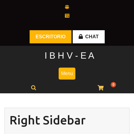
Skip
to
content
ESCRITORIO
CHAT
I B H V - E A
Menu
0
Right Sidebar